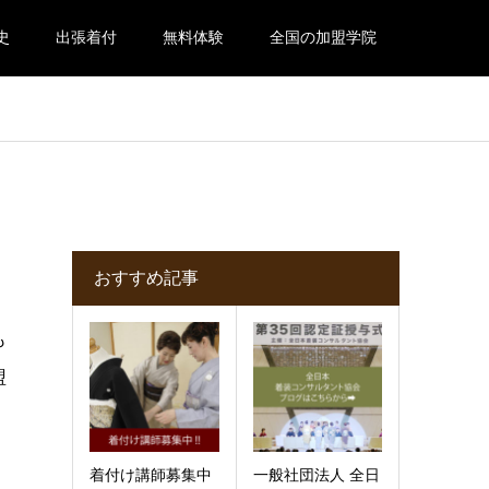
史
出張着付
無料体験
全国の加盟学院
おすすめ記事
も
盟
着付け講師募集中
一般社団法人 全日